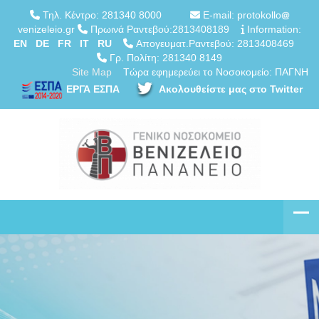
Τηλ. Κέντρο: 281340 8000
E-mail: protokollo
venizeleio.gr
Πρωινά Ραντεβού:2813408189
Information:
EN
DE
FR
IT
RU
Απογευματ.Ραντεβού: 2813408469
Γρ. Πολίτη: 281340 8149
Site Map
Τώρα εφημερεύει το Νοσοκομείο: ΠΑΓΝΗ
ΕΡΓΑ ΕΣΠΑ
Ακολουθείστε μας στο Twitter