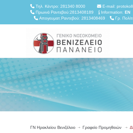
Τηλ. Κέντρο: 281340 8000
E-mail: protokol
Πρωινά Ραντεβού:2813408189
Information:
EN
Απογευματ.Ραντεβού: 2813408469
Γρ. Πολίτ
ΓN Ηρακλείου Βενιζέλειο
Γραφείο Προμηθειών
Δ