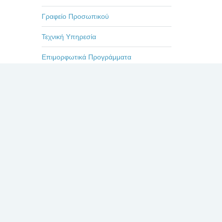
Γραφείο Προσωπικού
Τεχνική Υπηρεσία
Επιμορφωτικά Προγράμματα
Εκδηλώσεις-Ημερίδες
Οδηγίες
Η ζωή στο Βενιζέλειο
Πρόσφατα
Σχόλια
Δημοφιλή
ΕΥΧΑΡΙΣΤΗΡΙΟ ΓΙΑ
ΤΟΥΣ ΙΑΤΡΟΥΣ κκ.
ΜΠΛΕΤΣΙΟΥ, ΚΛΩΝΟ,
ΚΑΣΤΑΝΗ, ΚΑΙ ΟΛΟ
ΤΟ ΙΑΤΡΙΚΟ ΚΑΙ ΝΟΣΗΛΕΥΤΙΚΟ