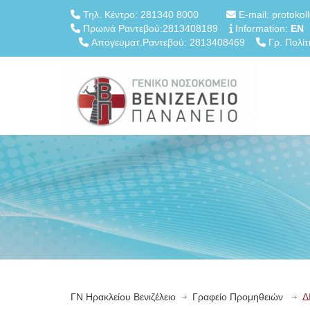
Τηλ. Κέντρο: 281340 8000
E-mail: protokol
Πρωινά Ραντεβού:2813408189
Information:
EN
Απογευματ.Ραντεβού: 2813408469
Γρ. Πολίτ
ΓN Ηρακλείου Βενιζέλειο
Γραφείο Προμηθειών
Δ