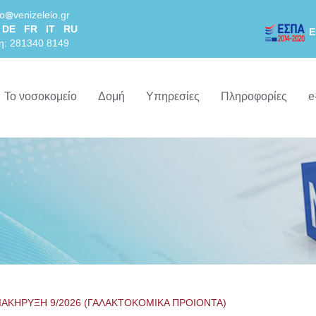
lo
venizeleio.gr
DE
FR
IT
RU
Ε
η: 281340 8149
Το νοσοκομείο
Δομή
Υπηρεσίες
Πληροφορίες
e
ΙΑΚΗΡΥΞΗ 9/2026 (ΓΑΛΑΚΤΟΚΟΜΙΚΑ ΠΡΟΙΟΝΤΑ)