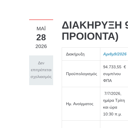
ΔΙΑΚΗΡΥΞΗ 
ΜΑΪ́
ΠΡΟΙΟΝΤΑ)
28
2026
Διακήρυξη
Αριθμ9/2026
Δεν
94.733,55 €
επιτρέπεται
Προϋπολογισμός
συμπ/νου
σχολιασμός
ΦΠΑ
7/7/2026,
ημέρα Τρίτη
Ημ. Ανοίγματος
και ώρα
10:30 π.μ.