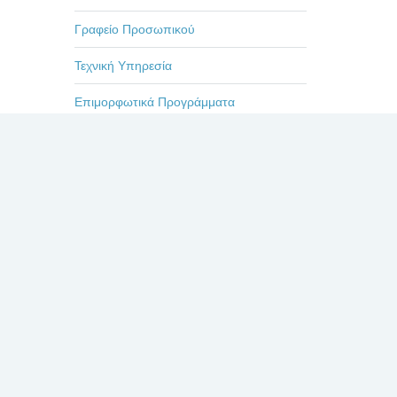
Γραφείο Προσωπικού
Τεχνική Υπηρεσία
Επιμορφωτικά Προγράμματα
Εκδηλώσεις-Ημερίδες
Οδηγίες
Η ζωή στο Βενιζέλειο
Πρόσφατα
Σχόλια
Δημοφιλή
ΕΥΧΑΡΙΣΤΗΡΙΟ ΓΙΑ
ΤΟΥΣ ΙΑΤΡΟΥΣ κκ.
ΜΠΛΕΤΣΙΟΥ, ΚΛΩΝΟ,
ΚΑΣΤΑΝΗ, ΚΑΙ ΟΛΟ
ΤΟ ΙΑΤΡΙΚΟ ΚΑΙ ΝΟΣΗΛΕΥΤΙΚΟ