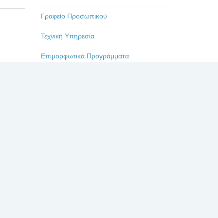
Γραφείο Προσωπικού
Τεχνική Υπηρεσία
Επιμορφωτικά Προγράμματα
Εκδηλώσεις-Ημερίδες
Οδηγίες
Η ζωή στο Βενιζέλειο
Πρόσφατα
Σχόλια
Δημοφιλή
ΕΥΧΑΡΙΣΤΗΡΙΟ ΓΙΑ
ΤΟΥΣ ΙΑΤΡΟΥΣ κκ.
ΜΠΛΕΤΣΙΟΥ, ΚΛΩΝΟ,
ΚΑΣΤΑΝΗ, ΚΑΙ ΟΛΟ
ΤΟ ΙΑΤΡΙΚΟ ΚΑΙ ΝΟΣΗΛΕΥΤΙΚΟ