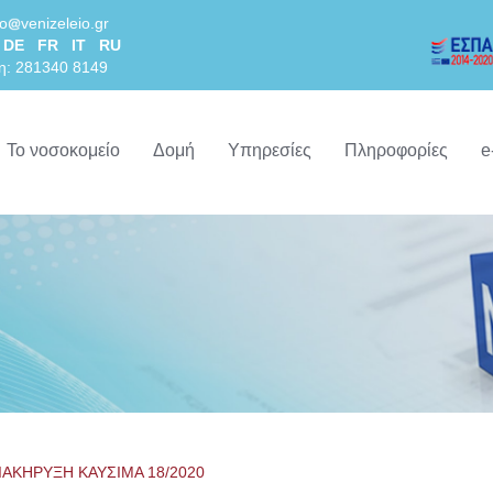
lo
venizeleio.gr
DE
FR
IT
RU
η: 281340 8149
Το νοσοκομείο
Δομή
Υπηρεσίες
Πληροφορίες
e
ΙΑΚΗΡΥΞΗ ΚΑΥΣΙΜΑ 18/2020