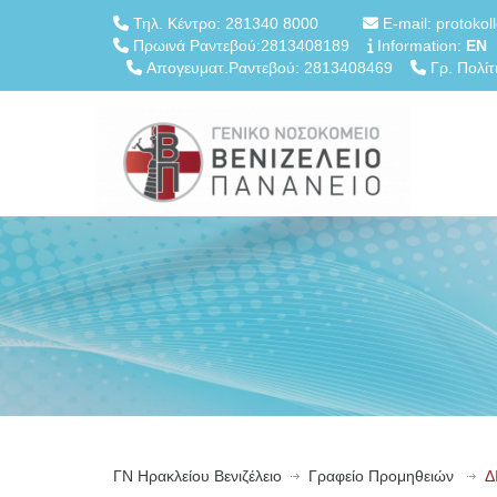
Τηλ. Κέντρο: 281340 8000
E-mail: protokol
Πρωινά Ραντεβού:2813408189
Information:
EN
Απογευματ.Ραντεβού: 2813408469
Γρ. Πολίτ
ΓN Ηρακλείου Βενιζέλειο
Γραφείο Προμηθειών
Δ