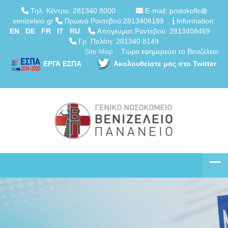
Τηλ. Κέντρο: 281340 8000
E-mail: protokollo
venizeleio.gr
Πρωινά Ραντεβού:2813408189
Information:
EN
DE
FR
IT
RU
Απογευματ.Ραντεβού: 2813408469
Γρ. Πολίτη: 281340 8149
Site Map
Τώρα εφημερεύει το Βενιζέλειο.
ΕΡΓΑ ΕΣΠΑ
Ακολουθείστε μας στο Twitter