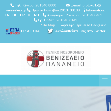
Τηλ. Κέντρο: 281340 8000
E-mail: protokollo
venizeleio.gr
Πρωινά Ραντεβού:2813408189
Information:
EN
DE
FR
IT
RU
Απογευματ.Ραντεβού: 2813408469
Γρ. Πολίτη: 281340 8149
Site Map
Τώρα εφημερεύει το Βενιζέλειο.
ΕΡΓΑ ΕΣΠΑ
Ακολουθείστε μας στο Twitter