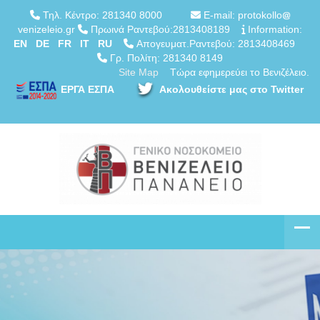
Τηλ. Κέντρο: 281340 8000
E-mail: protokollo
venizeleio.gr
Πρωινά Ραντεβού:2813408189
Information:
EN
DE
FR
IT
RU
Απογευματ.Ραντεβού: 2813408469
Γρ. Πολίτη: 281340 8149
Site Map
Τώρα εφημερεύει το Βενιζέλειο.
ΕΡΓΑ ΕΣΠΑ
Ακολουθείστε μας στο Twitter