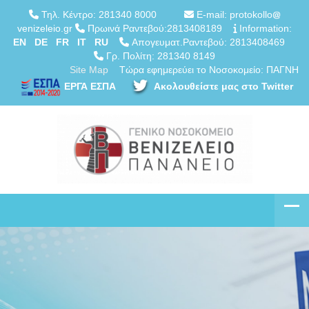
Τηλ. Κέντρο: 281340 8000
E-mail: protokollo
venizeleio.gr
Πρωινά Ραντεβού:2813408189
Information:
EN
DE
FR
IT
RU
Απογευματ.Ραντεβού: 2813408469
Γρ. Πολίτη: 281340 8149
Site Map
Τώρα εφημερεύει το Νοσοκομείο: ΠΑΓΝΗ
ΕΡΓΑ ΕΣΠΑ
Ακολουθείστε μας στο Twitter