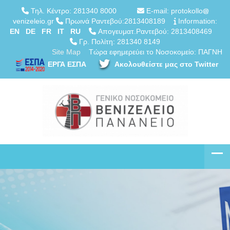
Τηλ. Κέντρο: 281340 8000
E-mail: protokollo
venizeleio.gr
Πρωινά Ραντεβού:2813408189
Information:
EN
DE
FR
IT
RU
Απογευματ.Ραντεβού: 2813408469
Γρ. Πολίτη: 281340 8149
Site Map
Τώρα εφημερεύει το Νοσοκομείο: ΠΑΓΝΗ
ΕΡΓΑ ΕΣΠΑ
Ακολουθείστε μας στο Twitter