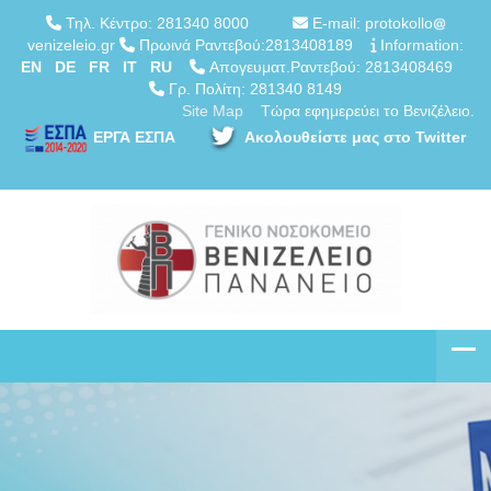
Τηλ. Κέντρο: 281340 8000
E-mail: protokollo
venizeleio.gr
Πρωινά Ραντεβού:2813408189
Information:
EN
DE
FR
IT
RU
Απογευματ.Ραντεβού: 2813408469
Γρ. Πολίτη: 281340 8149
Site Map
Τώρα εφημερεύει το Βενιζέλειο.
ΕΡΓΑ ΕΣΠΑ
Ακολουθείστε μας στο Twitter