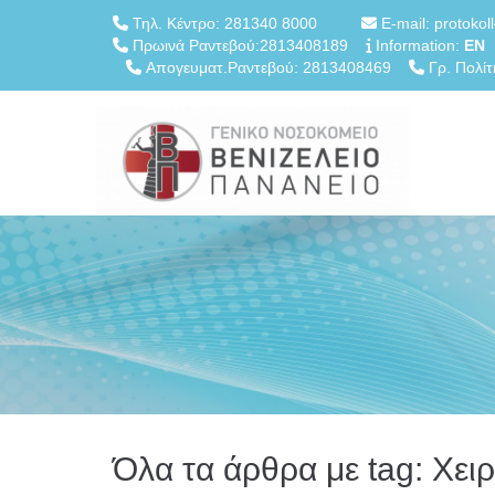
Τηλ. Κέντρο: 281340 8000
E-mail: protokol
Πρωινά Ραντεβού:2813408189
Information:
EN
Απογευματ.Ραντεβού: 2813408469
Γρ. Πολίτ
Όλα τα άρθρα με tag: Χει