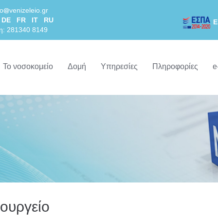
lo
venizeleio.gr
DE
FR
IT
RU
Ε
η: 281340 8149
Το νοσοκομείο
Δομή
Υπηρεσίες
Πληροφορίες
e
ρουργείο