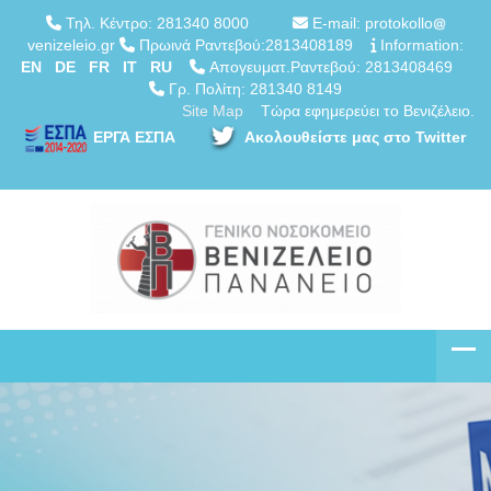
Τηλ. Κέντρο: 281340 8000
E-mail: protokollo
venizeleio.gr
Πρωινά Ραντεβού:2813408189
Information:
EN
DE
FR
IT
RU
Απογευματ.Ραντεβού: 2813408469
Γρ. Πολίτη: 281340 8149
Site Map
Τώρα εφημερεύει το Βενιζέλειο.
ΕΡΓΑ ΕΣΠΑ
Ακολουθείστε μας στο Twitter