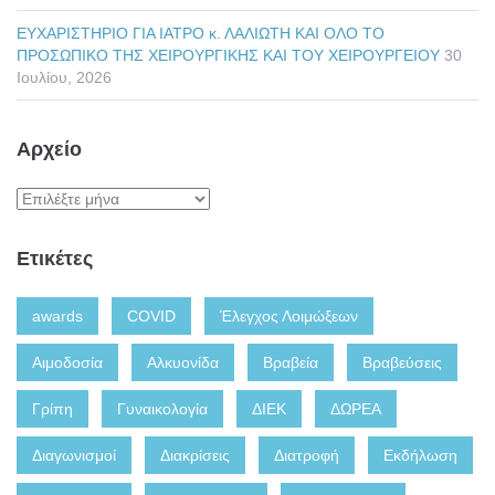
ΕΥΧΑΡΙΣΤΗΡΙΟ ΓΙΑ ΙΑΤΡΟ κ. ΛΑΛΙΩΤΗ ΚΑΙ ΟΛΟ ΤΟ
ΠΡΟΣΩΠΙΚΟ ΤΗΣ ΧΕΙΡΟΥΡΓΙΚΗΣ ΚΑΙ ΤΟΥ ΧΕΙΡΟΥΡΓΕΙΟΥ
30
Ιουλίου, 2026
Αρχείο
Ετικέτες
awards
COVID
Έλεγχος Λοιμώξεων
Αιμοδοσία
Αλκυονίδα
Βραβεία
Βραβεύσεις
Γρίπη
Γυναικολογία
ΔΙΕΚ
ΔΩΡΕΑ
Διαγωνισμοί
Διακρίσεις
Διατροφή
Εκδήλωση