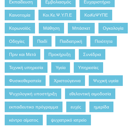
Εκπαίδευση
Εμβολιασμός
Ευχαριστήριο
Καινοτομία
Κοι.Κε.Ψ.Υ.Π.Ε
ΚοιΚεΨΥΠΕ
Κορωνοϊός
Μάθηση
Μπάσκετ
Ογκολογία
Οδηγίες
Παιδί
Παιδιατρική
Ποιότητα
Πριν και Μετά
Προκήρυξη
Συνέδρια
Τεχνική υπηρεσία
Υγεία
Υπηρεσίες
Φυσικοθεραπεία
Χριστούγεννα
Ψυχική υγεία
Ψυχολογική υποστήριξη
εθελοντική αιμοδοσία
εκπαιδευτικο πρόγραμμα
ευχές
ημερίδα
κέντρο αίματος
ψυχιατρικό ιατρείο