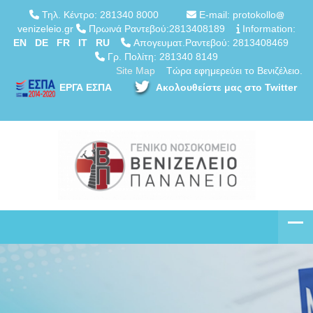
Τηλ. Κέντρο: 281340 8000
E-mail: protokollo
venizeleio.gr
Πρωινά Ραντεβού:2813408189
Information:
EN
DE
FR
IT
RU
Απογευματ.Ραντεβού: 2813408469
Γρ. Πολίτη: 281340 8149
Site Map
Τώρα εφημερεύει το Βενιζέλειο.
ΕΡΓΑ ΕΣΠΑ
Ακολουθείστε μας στο Twitter