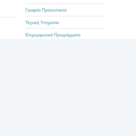
Γραφείο Προσωπικού
Τεχνική Υπηρεσία
Επιμορφωτικά Προγράμματα
Εκδηλώσεις-Ημερίδες
Οδηγίες
Η ζωή στο Βενιζέλειο
Πρόσφατα
Σχόλια
Δημοφιλή
ΕΥΧΑΡΙΣΤΗΡΙΟ ΓΙΑ
ΤΟΥΣ ΙΑΤΡΟΥΣ κκ.
ΜΠΛΕΤΣΙΟΥ, ΚΛΩΝΟ,
ΚΑΣΤΑΝΗ, ΚΑΙ ΟΛΟ
ΤΟ ΙΑΤΡΙΚΟ ΚΑΙ ΝΟΣΗΛΕΥΤΙΚΟ