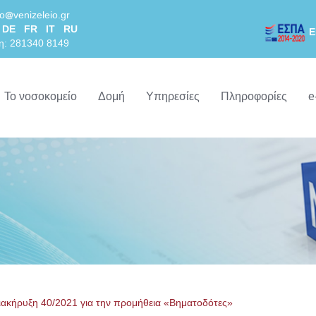
lo
venizeleio.gr
DE
FR
IT
RU
Ε
η: 281340 8149
Το νοσοκομείο
Δομή
Υπηρεσίες
Πληροφορίες
e
ιακήρυξη 40/2021 για την προμήθεια «Βηματοδότες»