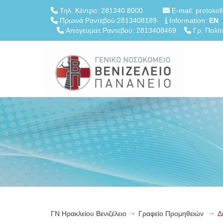
Τηλ. Κέντρο: 281340 8000
E-mail: protokol
Πρωινά Ραντεβού:2813408189
Information:
EN
Απογευματ.Ραντεβού: 2813408469
Γρ. Πολίτ
ΓN Ηρακλείου Βενιζέλειο
Γραφείο Προμηθειών
Δ