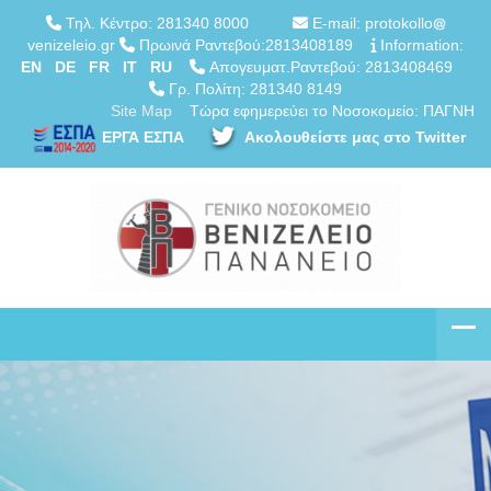
Τηλ. Κέντρο: 281340 8000
E-mail: protokollo
venizeleio.gr
Πρωινά Ραντεβού:2813408189
Information:
EN
DE
FR
IT
RU
Απογευματ.Ραντεβού: 2813408469
Γρ. Πολίτη: 281340 8149
Site Map
Τώρα εφημερεύει το Νοσοκομείο: ΠΑΓΝΗ
ΕΡΓΑ ΕΣΠΑ
Ακολουθείστε μας στο Twitter