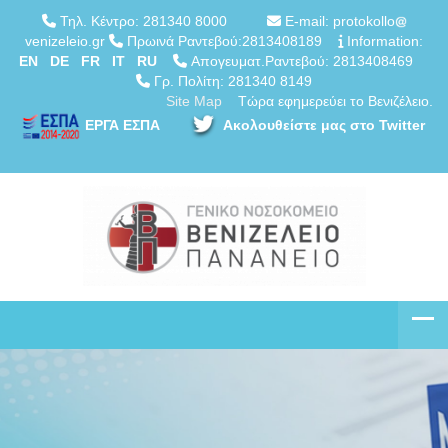
Τηλ. Κέντρο: 281340 8000
E-mail: protokollo
venizeleio.gr
Πρωινά Ραντεβού:2813408189
Information:
EN
DE
FR
IT
RU
Απογευματ.Ραντεβού: 2813408469
Γρ. Πολίτη: 281340 8149
Site Map
Τώρα εφημερεύει το Βενιζέλειο.
ΕΡΓΑ ΕΣΠΑ
Ακολουθείστε μας στο Twitter