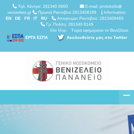
Τηλ. Κέντρο: 281340 8000
E-mail: protokollo
venizeleio.gr
Πρωινά Ραντεβού:2813408189
Information:
EN
DE
FR
IT
RU
Απογευματ.Ραντεβού: 2813408469
Γρ. Πολίτη: 281340 8149
Site Map
Τώρα εφημερεύει το Βενιζέλειο.
ΕΡΓΑ ΕΣΠΑ
Ακολουθείστε μας στο Twitter