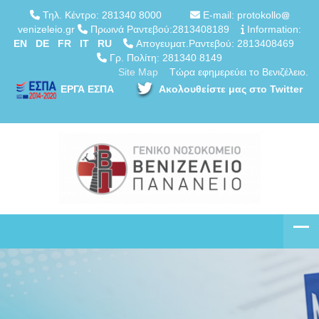
Τηλ. Κέντρο: 281340 8000
E-mail: protokollo
venizeleio.gr
Πρωινά Ραντεβού:2813408189
Information:
EN
DE
FR
IT
RU
Απογευματ.Ραντεβού: 2813408469
Γρ. Πολίτη: 281340 8149
Site Map
Τώρα εφημερεύει το Βενιζέλειο.
ΕΡΓΑ ΕΣΠΑ
Ακολουθείστε μας στο Twitter