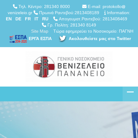
Τηλ. Κέντρο: 281340 8000
E-mail: protokollo
venizeleio.gr
Πρωινά Ραντεβού:2813408189
Information:
EN
DE
FR
IT
RU
Απογευματ.Ραντεβού: 2813408469
Γρ. Πολίτη: 281340 8149
Site Map
Τώρα εφημερεύει το Νοσοκομείο: ΠΑΓΝΗ
ΕΡΓΑ ΕΣΠΑ
Ακολουθείστε μας στο Twitter